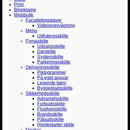
Print
Bilreklame
Webbutik
Facadebogstaver
Videoovervågning
Menu
Udhængsskilte
Firmaskilte
Udsalgsskilte
Dørskilte
Systemskilte
Parkeringsskilte
Oplysningsskilte
Piktogrammer
På eget ansvar
Legende børn
Byggepladsskilte
Sikkerhedsskilte
Advarselsskilte
Forbudsskilte
Flugtvejsskilte
Brandsskilte
Påbudsskilte
Hjertestarter skilte
Display