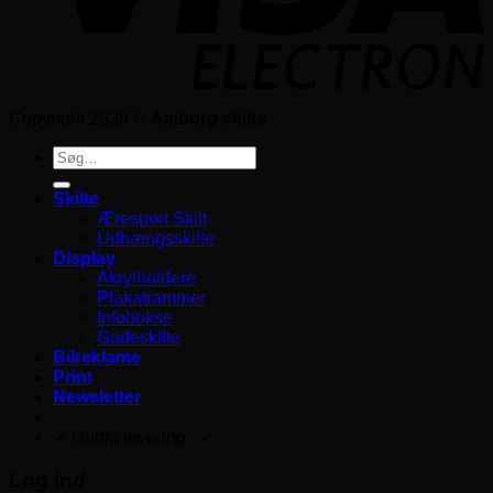
Copyright 2026 ©
Aalborg skilte
Søg
efter:
Skilte
Æresport Skilt
Udhængsskilte
Display
Akrylholdere
Plakatrammer
Infobokse
Gadeskilte
Bilreklame
Print
Newsletter
✓ Hurtig levering - ✓
Log ind