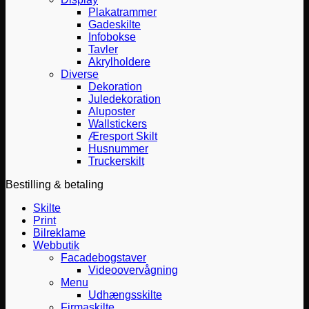
Plakatrammer
Gadeskilte
Infobokse
Tavler
Akrylholdere
Diverse
Dekoration
Juledekoration
Aluposter
Wallstickers
Æresport Skilt
Husnummer
Truckerskilt
Bestilling & betaling
Skilte
Print
Bilreklame
Webbutik
Facadebogstaver
Videoovervågning
Menu
Udhængsskilte
Firmaskilte