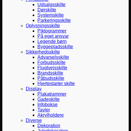
Udsalgsskilte
Dørskilte
Systemskilte
Parkeringsskilte
Oplysningsskilte
Piktogrammer
På eget ansvar
Legende børn
Byggepladsskilte
Sikkerhedsskilte
Advarselsskilte
Forbudsskilte
Flugtvejsskilte
Brandsskilte
Påbudsskilte
Hjertestarter skilte
Display
Plakatrammer
Gadeskilte
Infobokse
Tavler
Akrylholdere
Diverse
Dekoration
Juledekoration