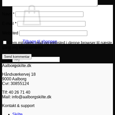
0
kr.
Navn
*
E-mail
*
Ingen varer i kurven.
Websted
Tilbage til shoppen
Gem mit navn, mail og websted i denne browser til næste
gang jeg kommenterer.
Søg
efter:
Aalborgskilte.dk
Håndværkervej 18
9000 Aalborg
Cvr: 30855124
Tlf: 40 26 71 40
Mail: info@aalborgskilte.dk
Kontakt & support
Skilte