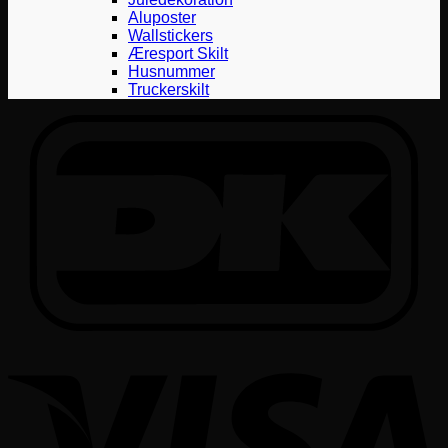
Aluposter
Wallstickers
Æresport Skilt
Husnummer
Truckerskilt