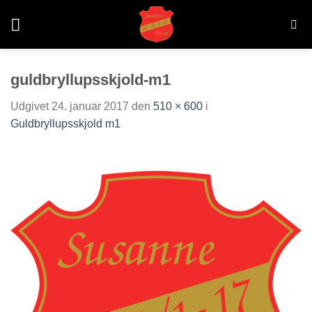
Fortsæt
til
indhold
guldbryllupsskjold-m1
Udgivet
24. januar 2017
den
510 × 600
i
Guldbryllupsskjold m1