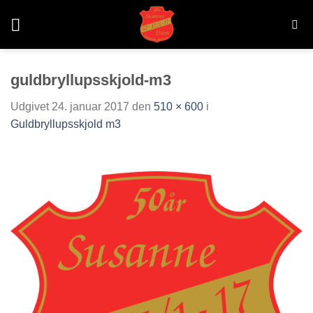
Fortsæt
til
indhold
guldbryllupsskjold-m3
Udgivet
24. januar 2017
den
510 × 600
i
Guldbryllupsskjold m3