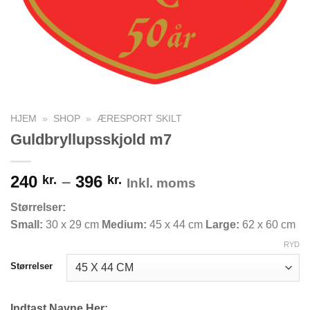
HJEM
»
SHOP
»
ÆRESPORT SKILT
Guldbryllupsskjold m7
Prisinterval:
240
–
396
kr.
kr.
Inkl. moms
240 kr.
Størrelser:
til
Small:
30 x 29 cm
Medium:
45 x 44 cm
Large:
62 x 60 cm
396 kr.
RYD
Størrelser
Indtast Navne Her: