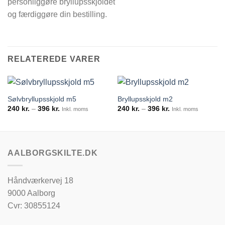
personliggøre bryllupsskjoldet
og færdiggøre din bestilling.
RELATEREDE VARER
Sølvbryllupsskjold m5
Bryllupsskjold m2
Prisinterval:
Prisinterval:
240
kr.
–
396
kr.
240
kr.
–
396
kr.
Inkl. moms
Inkl. moms
240 kr.
240 kr.
til
til
396 kr.
396 kr.
AALBORGSKILTE.DK
Håndværkervej 18
9000 Aalborg
Cvr: 30855124