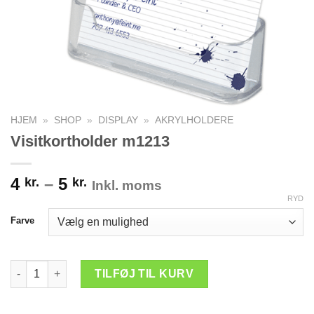
HJEM
»
SHOP
»
DISPLAY
»
AKRYLHOLDERE
Visitkortholder m1213
Prisinterval:
4
–
5
kr.
kr.
Inkl. moms
4 kr.
RYD
til
Farve
5 kr.
Visitkortholder m1213 antal
TILFØJ TIL KURV