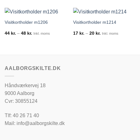
Visitkortholder m1206
Visitkortholder m1214
Prisinterval:
Prisinterval:
44
kr.
–
48
kr.
17
kr.
–
20
kr.
Inkl. moms
Inkl. moms
44 kr.
17 kr.
til
til
48 kr.
20 kr.
AALBORGSKILTE.DK
Håndværkervej 18
9000 Aalborg
Cvr: 30855124
Tlf: 40 26 71 40
Mail: info@aalborgskilte.dk