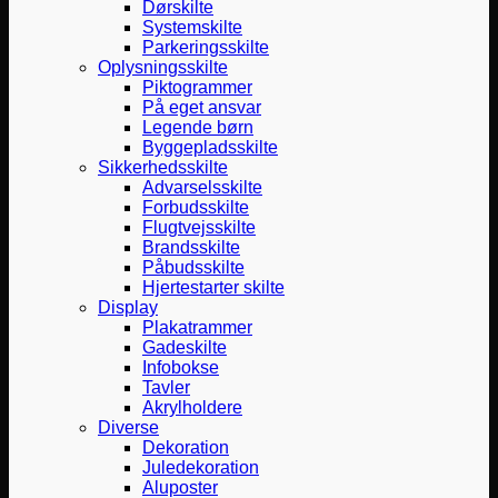
Dørskilte
Systemskilte
Parkeringsskilte
Oplysningsskilte
Piktogrammer
På eget ansvar
Legende børn
Byggepladsskilte
Sikkerhedsskilte
Advarselsskilte
Forbudsskilte
Flugtvejsskilte
Brandsskilte
Påbudsskilte
Hjertestarter skilte
Display
Plakatrammer
Gadeskilte
Infobokse
Tavler
Akrylholdere
Diverse
Dekoration
Juledekoration
Aluposter