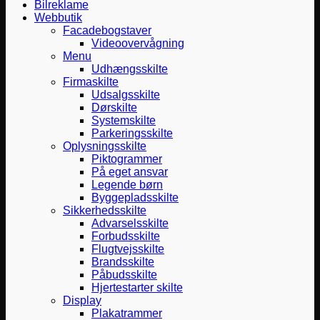
Bilreklame
Webbutik
Facadebogstaver
Videoovervågning
Menu
Udhængsskilte
Firmaskilte
Udsalgsskilte
Dørskilte
Systemskilte
Parkeringsskilte
Oplysningsskilte
Piktogrammer
På eget ansvar
Legende børn
Byggepladsskilte
Sikkerhedsskilte
Advarselsskilte
Forbudsskilte
Flugtvejsskilte
Brandsskilte
Påbudsskilte
Hjertestarter skilte
Display
Plakatrammer