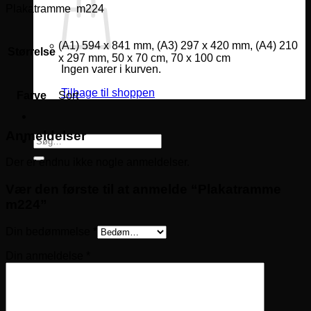
Plakatramme m224
(A1) 594 x 841 mm, (A3) 297 x 420 mm, (A4) 210
Størrelse
x 297 mm, 50 x 70 cm, 70 x 100 cm
Ingen varer i kurven.
Tilbage til shoppen
Farve
Sort
Anmeldelser
Søg
efter:
Der er endnu ikke nogle anmeldelser.
Vær den første til at anmelde “Plakatramme
m224”
Din bedømmelse
*
Din anmeldelse
*