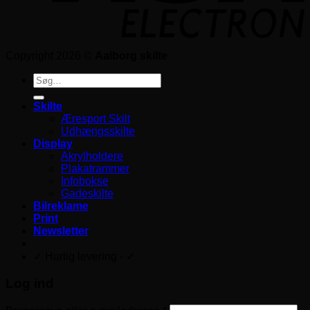
Copyright 2026 ©
Aalborg skilte
Søg
efter:
Skilte
Æresport Skilt
Udhængsskilte
Display
Akrylholdere
Plakatrammer
Infobokse
Gadeskilte
Bilreklame
Print
Newsletter
✓ Hurtig levering - ✓
Log ind