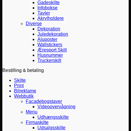
Gadeskilte
Infobokse
Tavler
Akrylholdere
Diverse
Dekoration
Juledekoration
Aluposter
Wallstickers
Æresport Skilt
Husnummer
Truckerskilt
Bestilling & betaling
Skilte
Print
Bilreklame
Webbutik
Facadebogstaver
Videoovervågning
Menu
Udhængsskilte
Firmaskilte
Udsalgsskilte