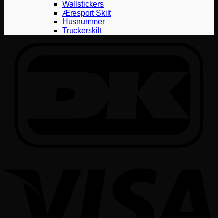
Wallstickers
Æresport Skilt
Husnummer
Truckerskilt