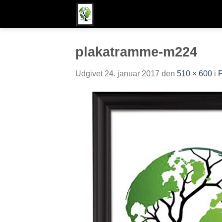
Fortsæt
til
indhold
plakatramme-m224
Udgivet
24. januar 2017
den
510 × 600
i